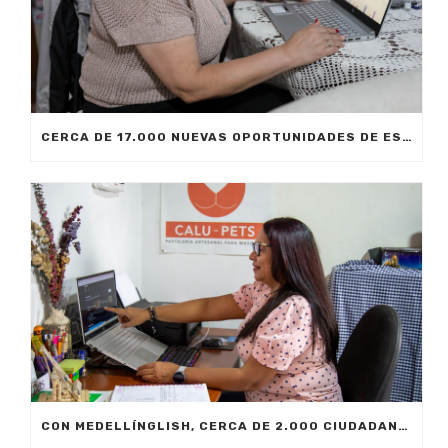
CERCA DE 17.000 NUEVAS OPORTUNIDADES DE ESTUDIO SIN COSTO PARA MEDELLÍN
CON MEDELLÍNGLISH, CERCA DE 2.000 CIUDADANOS SE FORMARÁN EN INGLÉS FUNCIONAL PARA EL TRABAJO