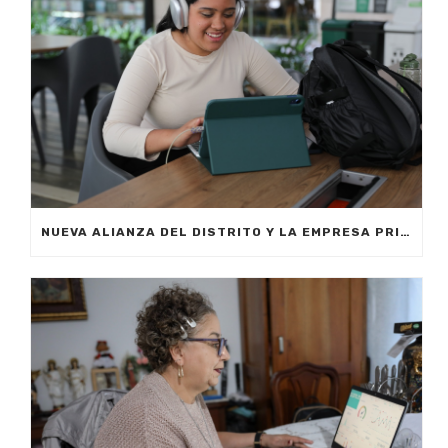
NUEVA ALIANZA DEL DISTRITO Y LA EMPRESA PRIVADA PERMITIRÁ FORMAR A CIUDADANOS DE MEDELLÍN EN INTELIGENCIA ARTIFICIAL APLICADA A LOS NEGOCIOS