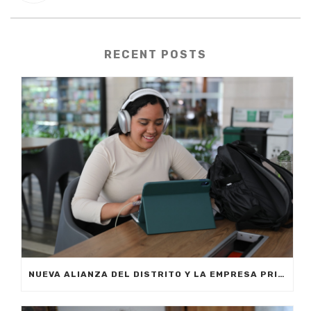
RECENT POSTS
NUEVA ALIANZA DEL DISTRITO Y LA EMPRESA PRIVADA PERMITIRÁ FORMAR A CIUDADANOS DE MEDELLÍN EN INTELIGENCIA ARTIFICIAL APLICADA A LOS NEGOCIOS