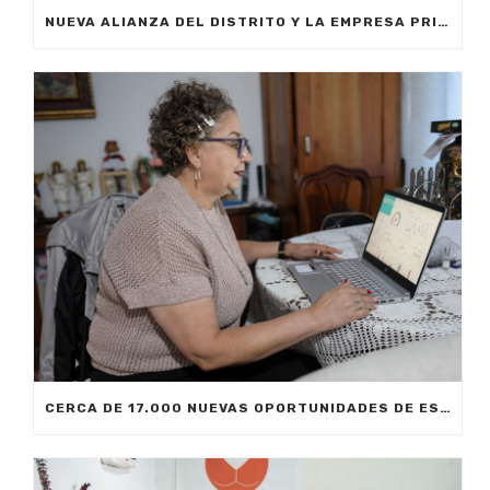
NUEVA ALIANZA DEL DISTRITO Y LA EMPRESA PRIVADA PERMITIRÁ FORMAR A CIUDADANOS DE MEDELLÍN EN INTELIGENCIA ARTIFICIAL APLICADA A LOS NEGOCIOS
CERCA DE 17.000 NUEVAS OPORTUNIDADES DE ESTUDIO SIN COSTO PARA MEDELLÍN