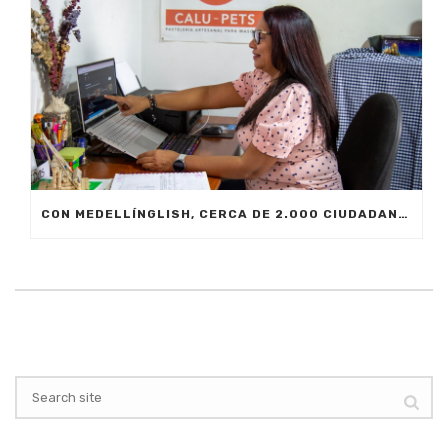
CON MEDELLÍNGLISH, CERCA DE 2.000 CIUDADANOS SE FORMARÁN EN INGLÉS FUNCIONAL PARA EL TRABAJO