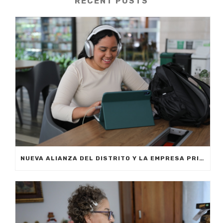
RECENT POSTS
NUEVA ALIANZA DEL DISTRITO Y LA EMPRESA PRIVADA PERMITIRÁ FORMAR A CIUDADANOS DE MEDELLÍN EN INTELIGENCIA ARTIFICIAL APLICADA A LOS NEGOCIOS