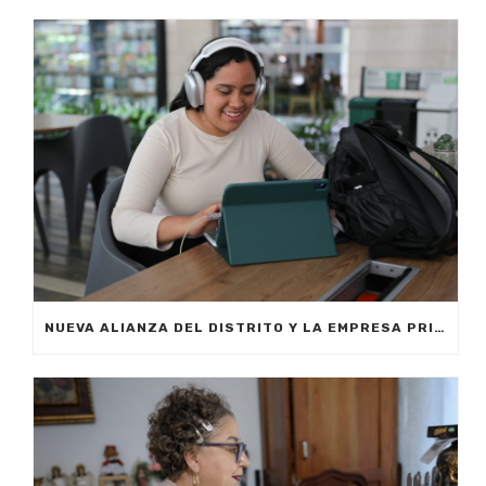
NUEVA ALIANZA DEL DISTRITO Y LA EMPRESA PRIVADA PERMITIRÁ FORMAR A CIUDADANOS DE MEDELLÍN EN INTELIGENCIA ARTIFICIAL APLICADA A LOS NEGOCIOS