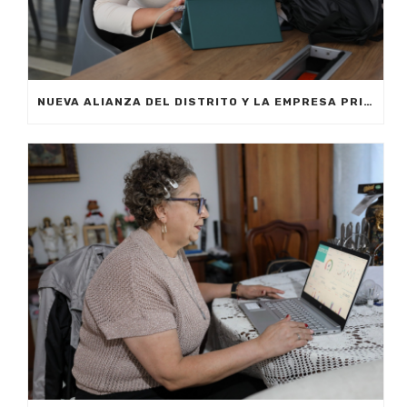
NUEVA ALIANZA DEL DISTRITO Y LA EMPRESA PRIVADA PERMITIRÁ FORMAR A CIUDADANOS DE MEDELLÍN EN INTELIGENCIA ARTIFICIAL APLICADA A LOS NEGOCIOS