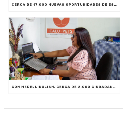
CERCA DE 17.000 NUEVAS OPORTUNIDADES DE ESTUDIO SIN COSTO PARA MEDELLÍN
CON MEDELLÍNGLISH, CERCA DE 2.000 CIUDADANOS SE FORMARÁN EN INGLÉS FUNCIONAL PARA EL TRABAJO