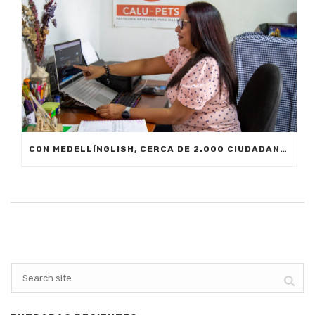
CON MEDELLÍNGLISH, CERCA DE 2.000 CIUDADANOS SE FORMARÁN EN INGLÉS FUNCIONAL PARA EL TRABAJO