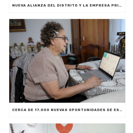
NUEVA ALIANZA DEL DISTRITO Y LA EMPRESA PRIVADA PERMITIRÁ FORMAR A CIUDADANOS DE MEDELLÍN EN INTELIGENCIA ARTIFICIAL APLICADA A LOS NEGOCIOS
CERCA DE 17.000 NUEVAS OPORTUNIDADES DE ESTUDIO SIN COSTO PARA MEDELLÍN