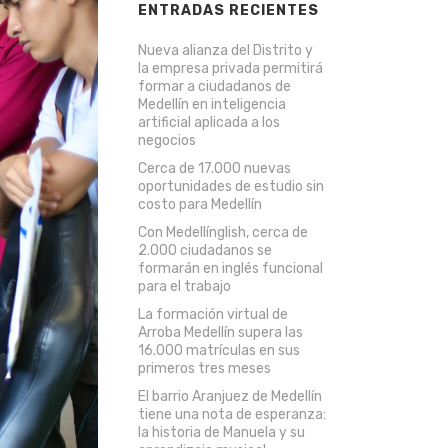
ENTRADAS RECIENTES
Nueva alianza del Distrito y
la empresa privada permitirá
formar a ciudadanos de
Medellín en inteligencia
artificial aplicada a los
negocios
Cerca de 17.000 nuevas
oportunidades de estudio sin
costo para Medellín
Con Medellínglish, cerca de
2.000 ciudadanos se
formarán en inglés funcional
para el trabajo
La formación virtual de
Arroba Medellín supera las
16.000 matrículas en sus
primeros tres meses
El barrio Aranjuez de Medellín
tiene una nota de esperanza:
la historia de Manuela y su