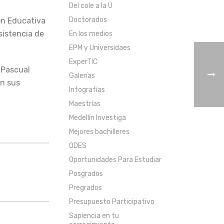
Del cole a la U
Doctorados
ión Educativa
asistencia de
En los medios
EPM y Universidaes
ExperTIC
 Pascual
Galerías
en sus
Infografías
Maestrías
Medellín Investiga
Mejores bachilleres
ODES
Oportunidades Para Estudiar
Posgrados
Pregrados
Presupuesto Participativo
Sapiencia en tu