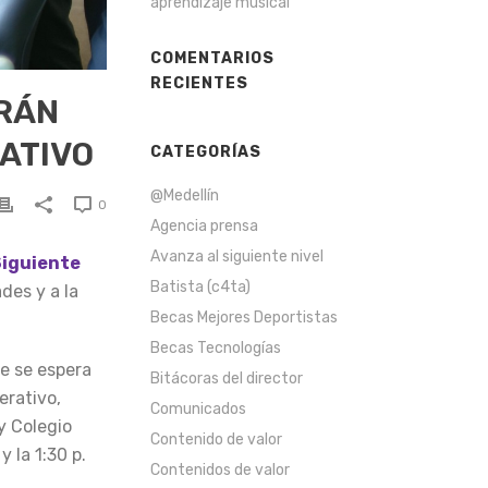
aprendizaje musical
COMENTARIOS
RECIENTES
IRÁN
ATIVO
CATEGORÍAS
@Medellín
0
Agencia prensa
Avanza al siguiente nivel
Siguiente
Batista (c4ta)
des y a la
Becas Mejores Deportistas
Becas Tecnologías
e se espera
Bitácoras del director
erativo,
Comunicados
y Colegio
Contenido de valor
y la 1:30 p.
Contenidos de valor