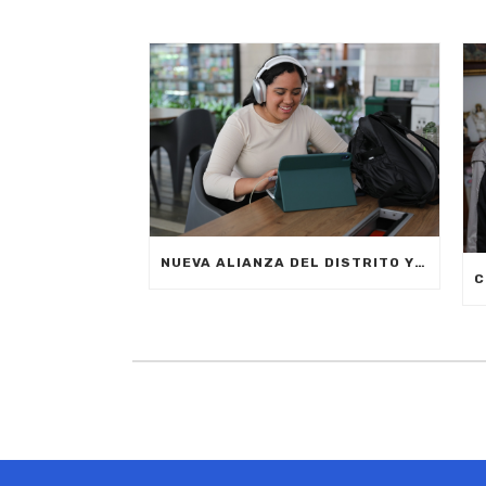
NUEVA ALIANZA DEL DISTRITO Y LA EMPRESA PRIVADA PERMITIRÁ FORMAR A CIUDADANOS DE MEDELLÍN EN INTELIGENCIA ARTIFICIAL APLICADA A LOS NEGOCIOS