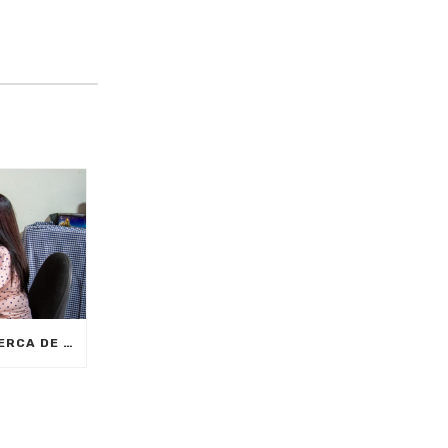
CON MEDELLÍNGLISH, CERCA DE 2.000 CIUDADANOS SE FORMARÁN EN INGLÉS FUNCIONAL PARA EL TRABAJO