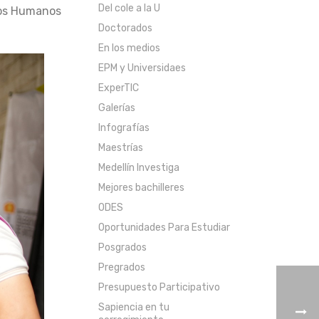
Del cole a la U
hos Humanos
Doctorados
En los medios
EPM y Universidaes
ExperTIC
Galerías
Infografías
Maestrías
Medellín Investiga
Mejores bachilleres
ODES
Oportunidades Para Estudiar
Posgrados
Pregrados
Presupuesto Participativo
Sapiencia en tu