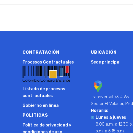
CONTRATACIÓN
UBICACIÓN
Procesos Contractuales
Sede principal
Listado de procesos
contractuales
Transversal 73 # 65 -
Sector El Volador, Med
Gobierno en línea
Horario:
POLÍTICAS
Lunes a jueves
8:00 a.m. a 12:30 p.
Política de privacidad y
p.m. a 5:15 p.m.
condiciones de uso