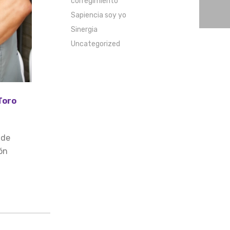
corregimiento
Sapiencia soy yo
Sinergia
Uncategorized
Toro
 de
ón