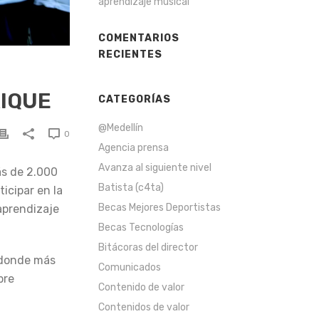
aprendizaje musical
COMENTARIOS
RECIENTES
RIQUE
CATEGORÍAS
@Medellín
0
Agencia prensa
Avanza al siguiente nivel
ás de 2.000
Batista (c4ta)
icipar en la
Becas Mejores Deportistas
 aprendizaje
Becas Tecnologías
Bitácoras del director
 donde más
Comunicados
bre
Contenido de valor
Contenidos de valor