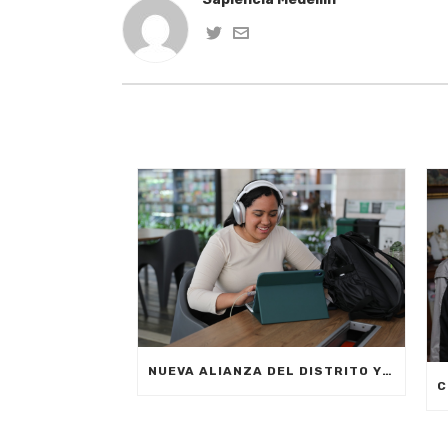
NUEVA ALIANZA DEL DISTRITO Y LA EMPRESA PRIVADA PERMITIRÁ FORMAR A CIUDADANOS DE MEDELLÍN EN INTELIGENCIA ARTIFICIAL APLICADA A LOS NEGOCIOS