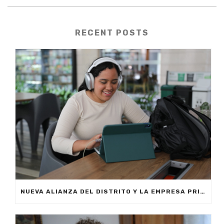
RECENT POSTS
NUEVA ALIANZA DEL DISTRITO Y LA EMPRESA PRIVADA PERMITIRÁ FORMAR A CIUDADANOS DE MEDELLÍN EN INTELIGENCIA ARTIFICIAL APLICADA A LOS NEGOCIOS