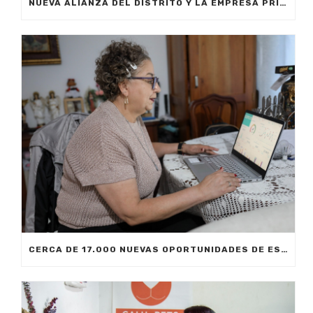
NUEVA ALIANZA DEL DISTRITO Y LA EMPRESA PRIVADA PERMITIRÁ FORMAR A CIUDADANOS DE MEDELLÍN EN INTELIGENCIA ARTIFICIAL APLICADA A LOS NEGOCIOS
CERCA DE 17.000 NUEVAS OPORTUNIDADES DE ESTUDIO SIN COSTO PARA MEDELLÍN