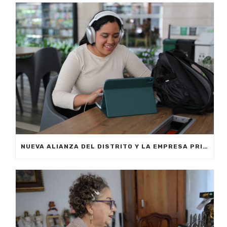
NUEVA ALIANZA DEL DISTRITO Y LA EMPRESA PRIVADA PERMITIRÁ FORMAR A CIUDADANOS DE MEDELLÍN EN INTELIGENCIA ARTIFICIAL APLICADA A LOS NEGOCIOS