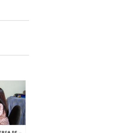
CON MEDELLÍNGLISH, CERCA DE 2.000 CIUDADANOS SE FORMARÁN EN INGLÉS FUNCIONAL PARA EL TRABAJO