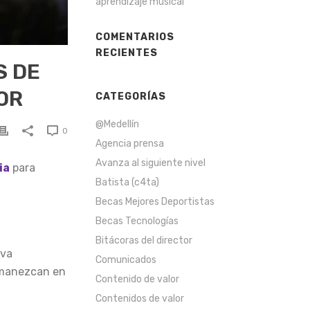
aprendizaje musical
COMENTARIOS
RECIENTES
S DE
OR
CATEGORÍAS
@Medellín
0
Agencia prensa
Avanza al siguiente nivel
ia
para
Batista (c4ta)
Becas Mejores Deportistas
Becas Tecnologías
Bitácoras del director
eva
Comunicados
manezcan en
Contenido de valor
Contenidos de valor