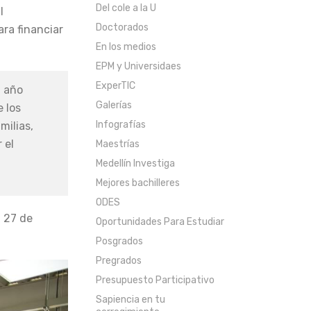
Del cole a la U
l
Doctorados
ra financiar
En los medios
EPM y Universidaes
ExperTIC
a año
Galerías
 los
Infografías
milias,
 el
Maestrías
Medellín Investiga
Mejores bachilleres
ODES
 27 de
Oportunidades Para Estudiar
Posgrados
Pregrados
Presupuesto Participativo
Sapiencia en tu