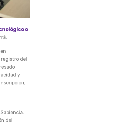
cnológico o
rrá.
sen
registro del
gresado
eracidad y
inscripción,
 Sapiencia.
ón del