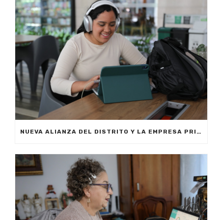
NUEVA ALIANZA DEL DISTRITO Y LA EMPRESA PRIVADA PERMITIRÁ FORMAR A CIUDADANOS DE MEDELLÍN EN INTELIGENCIA ARTIFICIAL APLICADA A LOS NEGOCIOS