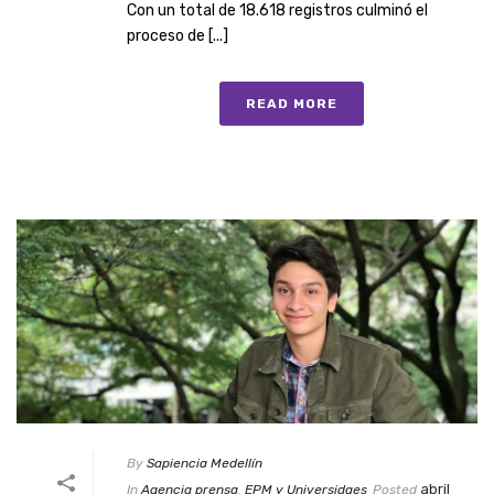
Con un total de 18.618 registros culminó el
proceso de [...]
READ MORE
By
Sapiencia Medellín
abril
In
Agencia prensa
,
EPM y Universidaes
Posted