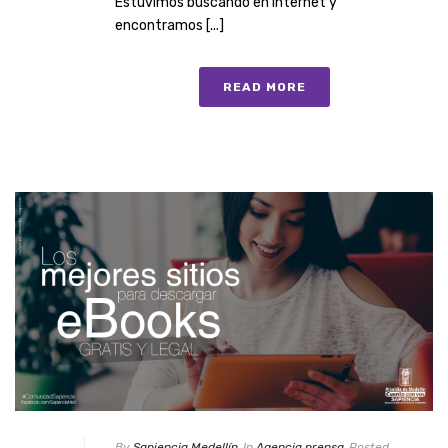
Estuvimos buscando en internet y
encontramos [...]
READ MORE
By
Sapiencia Medellín
In
Agencia prensa
Posted