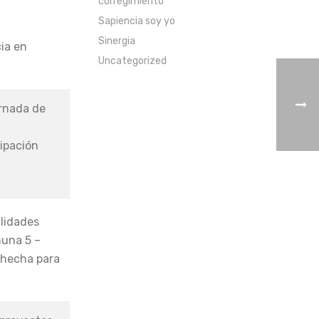
corregimiento
Sapiencia soy yo
Sinergia
ia en
Uncategorized
ornada de
cipación
ilidades
muna 5 –
 hecha para