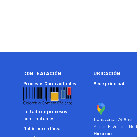
CONTRATACIÓN
UBICACIÓN
Procesos Contractuales
Sede principal
Listado de procesos
contractuales
Transversal 73 # 65 -
Sector El Volador, Med
Gobierno en línea
Horario: