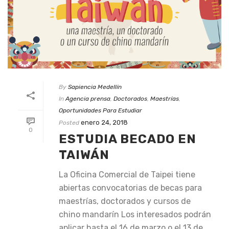
By
Sapiencia Medellín
In
Agencia prensa
,
Doctorados
,
Maestrías
,
Oportunidades Para Estudiar
enero 24, 2018
Posted
0
ESTUDIA BECADO EN
TAIWÁN
La Oficina Comercial de Taipei tiene
abiertas convocatorias de becas para
maestrías, doctorados y cursos de
chino mandarín Los interesados podrán
aplicar hasta el 16 de marzo o el 13 de