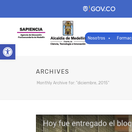
Nosotros
Formac
Open toolbar
ARCHIVES
Monthly Archive for: "diciembre, 2015"