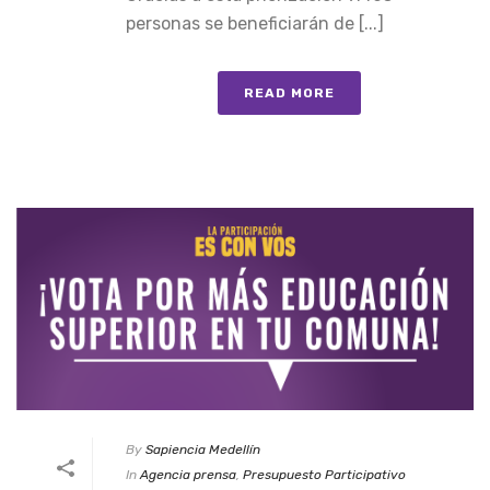
personas se beneficiarán de [...]
READ MORE
By
Sapiencia Medellín
In
Agencia prensa
,
Presupuesto Participativo