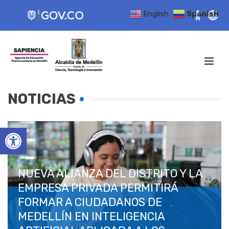
English
Spanish
NOTICIAS
Open toolbar
NUEVA ALIANZA DEL DISTRITO Y LA
EMPRESA PRIVADA PERMITIRÁ
FORMAR A CIUDADANOS DE
MEDELLÍN EN INTELIGENCIA