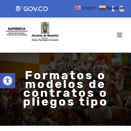
English
Spanish
Formatos o
Open toolbar
modelos de
contratos o
pliegos tipo