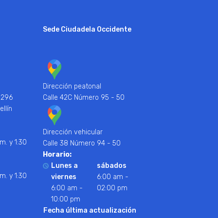
Sede Ciudadela Occidente
Dirección peatonal
 296
Calle 42C Número 95 - 50
ellín
Dirección vehicular
m. y 1:30
Calle 38 Número 94 - 50
Horario:
Lunes a
sábados
m. y 1:30
viernes
6:00 am -
6:00 am -
02:00 pm
10:00 pm
Fecha última actualización