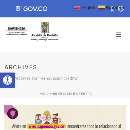
English
Spanish
ARCHIVES
Open toolbar
Tag Archives for: "Renovación crédito"
INICIO
»
RENOVACIÓN CRÉDITO