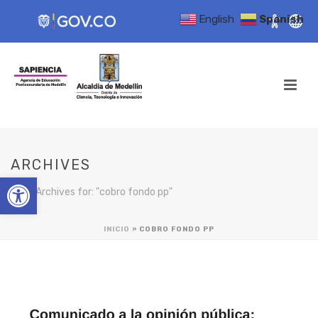
English
Spanish
ARCHIVES
Open toolbar
Tag Archives for: "cobro fondo pp"
INICIO
»
COBRO FONDO PP