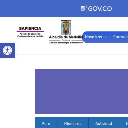
Nosotros
Formac
Open toolbar
Navegación
Foro
Miembros
Actividad
I
del