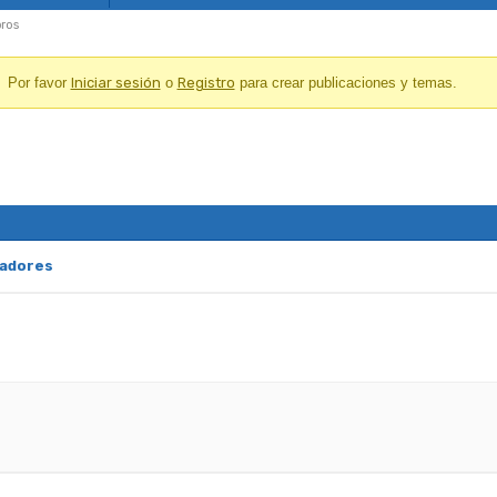
ros
Por favor
Iniciar sesión
o
Registro
para crear publicaciones y temas.
radores