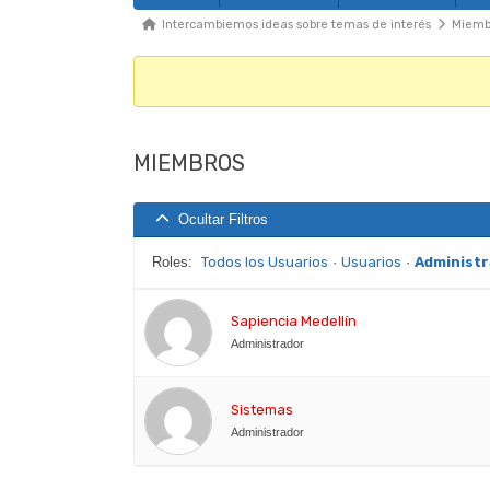
Foro
Migajas
Intercambiemos ideas sobre temas de interés
Miemb
del
Foro
-
Te
MIEMBROS
encuentras
aquí:
Ocultar Filtros
Roles:
Todos los Usuarios
·
Usuarios
·
Administ
Sapiencia Medellín
Administrador
Sistemas
Administrador