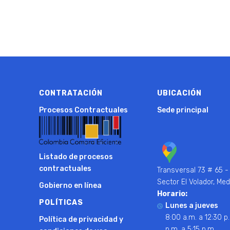
CONTRATACIÓN
UBICACIÓN
Procesos Contractuales
Sede principal
Listado de procesos
contractuales
Transversal 73 # 65 -
Sector El Volador, Med
Gobierno en línea
Horario:
POLÍTICAS
Lunes a jueves
8:00 a.m. a 12:30 p.
Política de privacidad y
p.m. a 5:15 p.m.