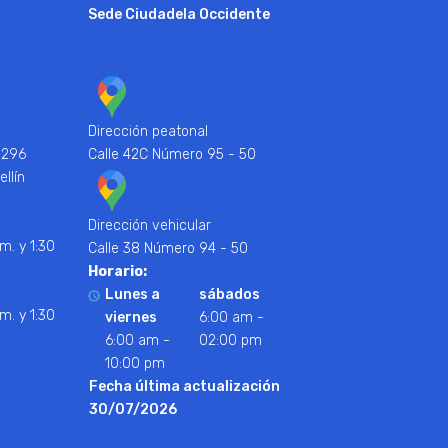
Sede Ciudadela Occidente
Dirección peatonal
 296
Calle 42C Número 95 - 50
ellín
Dirección vehicular
m. y 1:30
Calle 38 Número 94 - 50
Horario:
Lunes a
sábados
m. y 1:30
viernes
6:00 am -
6:00 am -
02:00 pm
10:00 pm
Fecha última actualización
30/07/2026