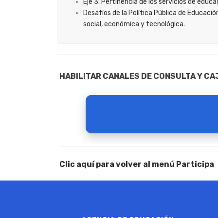
Eje 3: Pertinencia de los servicios de edu
Desafíos de la Política Pública de Educac
social, económica y tecnológica.
HABILITAR CANALES DE CONSULTA Y CA
Algunos referentes normativo
gestión pública son:
Clic aquí para volver al menú Participa
Plan Anticorrupción y de At
Ley 850 de 2003: establece 
Ley 1757 de 2015: Estatuto 