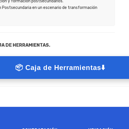
cación y formación postsecundarios.
ión Postsecundaria en un escenario de transformación
JA DE HERRAMIENTAS.
📦 Caja de Herramientas
⬇️
s y de la Función Pública para promover la participac
ención al Ciudadano 2024
bases para el control social y reglamenta las veedurías
de Participación Ciudadana
Ver más