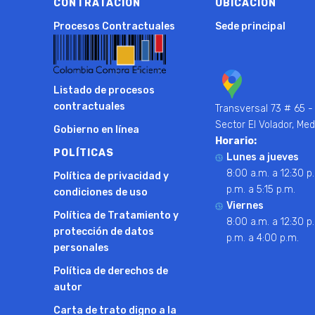
CONTRATACIÓN
UBICACIÓN
Procesos Contractuales
Sede principal
ara el Control Social a la Gestión Pública
Ver más
la Educación (OLE)
Ver más
Listado de procesos
er más
contractuales
Transversal 73 # 65 -
Sector El Volador, Med
Gobierno en línea
Horario:
POLÍTICAS
Lunes a jueves
8:00 a.m. a 12:30 p.
Política de privacidad y
p.m. a 5:15 p.m.
condiciones de uso
Viernes
Política de Tratamiento y
8:00 a.m. a 12:30 p.
protección de datos
p.m. a 4:00 p.m.
personales
Política de derechos de
autor
Carta de trato digno a la