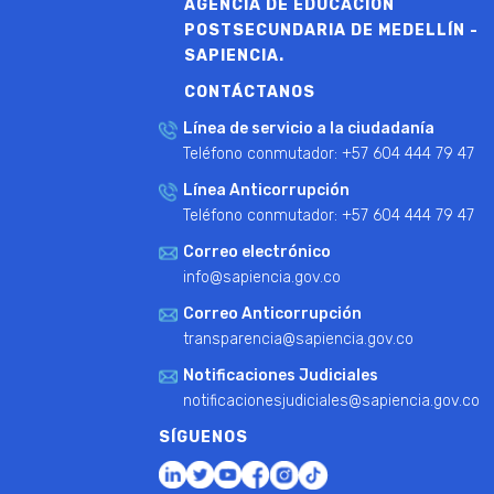
AGENCIA DE EDUCACIÓN
Ley 142 de 1994
Ver más
POSTSECUNDARIA DE MEDELLÍN -
SAPIENCIA.
Plan Nacional de Formación p
CONTÁCTANOS
Observatorio Laboral para 
Línea de servicio a la ciudadanía
Observatorio de Sapiencia
V
Teléfono conmutador: +57 604 444 79 47
Línea Anticorrupción
Teléfono conmutador: +57 604 444 79 47
Correo electrónico
info@sapiencia.gov.co
Correo Anticorrupción
transparencia@sapiencia.gov.co
Notificaciones Judiciales
notificacionesjudiciales@sapiencia.gov.co
SÍGUENOS