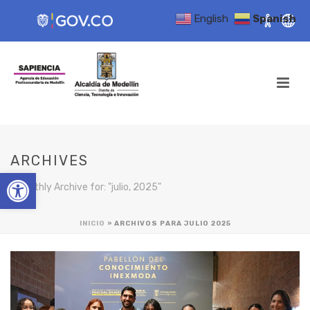
English
Spanish
ARCHIVES
Open toolbar
Monthly Archive for: "julio, 2025"
INICIO
»
ARCHIVOS PARA JULIO 2025