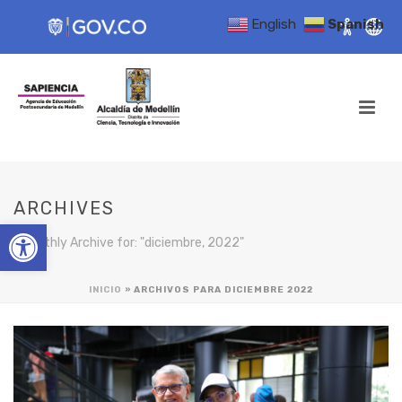
English
Spanish
ARCHIVES
Open toolbar
Monthly Archive for: "diciembre, 2022"
INICIO
»
ARCHIVOS PARA DICIEMBRE 2022