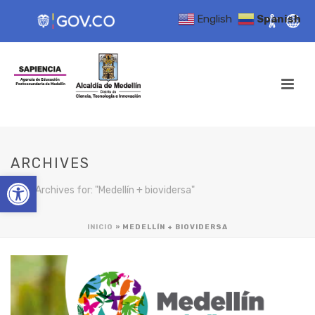
English
Spanish
ARCHIVES
Open toolbar
Tag Archives for: "Medellín + biovidersa"
INICIO
»
MEDELLÍN + BIOVIDERSA