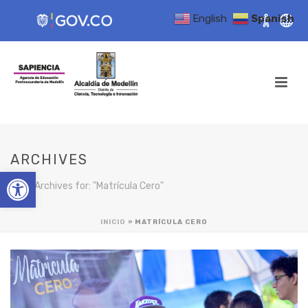
English
Spanish
ARCHIVES
Open toolbar
Tag Archives for: "Matrícula Cero"
INICIO
»
MATRÍCULA CERO