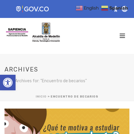
English
Spanish
ARCHIVES
Open toolbar
Tag Archives for: "Encuentro de becarios"
INICIO
»
ENCUENTRO DE BECARIOS