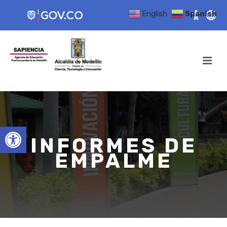
English
Spanish
Open toolbar
INFORMES DE
EMPALME