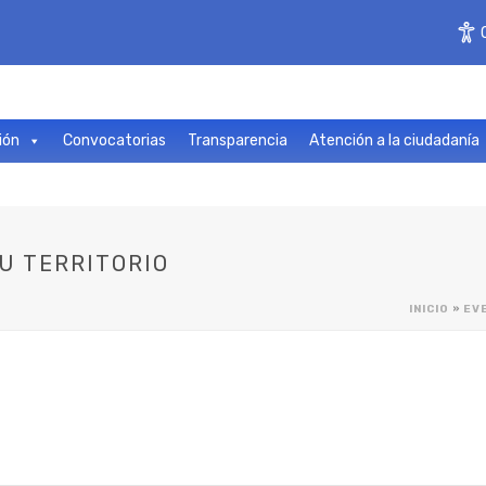
ión
Convocatorias
Transparencia
Atención a la ciudadanía
TU TERRITORIO
INICIO
»
EV